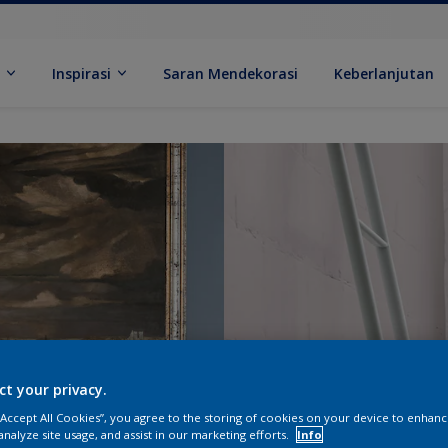
k
Inspirasi
Saran Mendekorasi
Keberlanjutan
ct your privacy.
 “Accept All Cookies”, you agree to the storing of cookies on your device to enhanc
analyze site usage, and assist in our marketing efforts.
Info