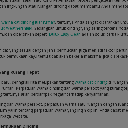
 tepat adalah salah satu kunci keberhasilan proses pengecatan temb
engan lingkungan atau ruangan dinding dapat membantu Anda mendapa
h
warna cat dinding luar rumah
, tentunya Anda sangat disarankan unt
lux Weathershield
. Sedangkan untuk dinding yang sering terkena nod
mudah dibersihkan seperti
Dulux Easy Clean
adalah solusi terbaik un
ih cat yang sesuai dengan jenis permukaan juga menjadi faktor pentin
tuk permukaan kayu tentu tidak akan bekerja maksimal jika diaplikasi
yang Kurang Tepat
baru, seringkali kita melupakan tentang
warna cat dinding
di ruangan
di rumah. Perpaduan warna dinding dan warna perabot yang kurang t
ng tentunya akan berdampak negatif terhadap kenyamanan.
ding dan warna perabot, perpaduan warna satu ruangan dengan ruang
elum yakin tentang perpaduan warna yang ingin dipilih, Anda dapat men
rbagai website.
Permukaan Dinding