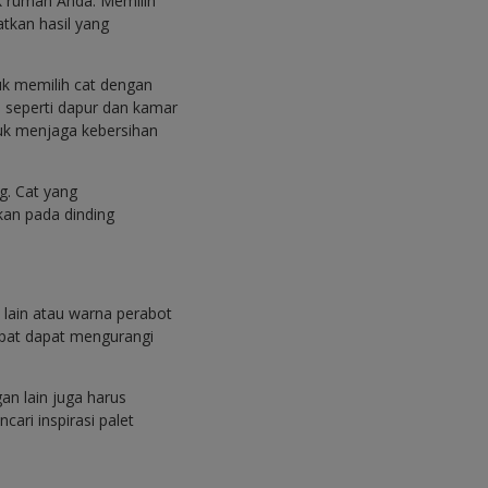
ok rumah Anda. Memilih
tkan hasil yang
uk memilih cat dengan
a seperti dapur dan kamar
tuk menjaga kebersihan
g. Cat yang
kan pada dinding
 lain atau warna perabot
epat dapat mengurangi
an lain juga harus
cari inspirasi palet