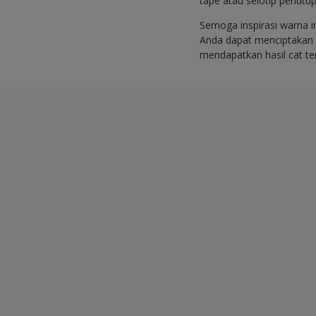
tape atau selotip penutup
Semoga inspirasi warna 
Anda dapat menciptakan s
mendapatkan hasil cat t