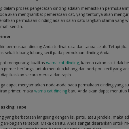
ing dalam proses pengecatan dinding adalah memastikan permukaanny
oda akan menghambat pemerataan cat, yang tentunya akan mengurang
rsihkan permukaan dinding adalah salah satu langkah utama yang waj
umah sendiri.
rimer
n permukaan dinding Anda terlihat rata dan tanpa celah. Tetapi jika 
k sekali lubang-lubang kecil pada permukaan dinding Anda.
dapat mengurangi kualitas
warna cat dinding
, karena cairan cat tidak b
n primer berfungsi untuk menutup lubang dan pori-pori kecil yang ad
diaplikasikan secara merata dan rapih.
r juga dapat menyamarkan noda-noda pada permukaan dinding yang suli
ran primer, maka
warna cat dinding
baru Anda akan dapat menutup 
asking Tape
ng yang berbatasan langsung dengan lis, pintu, atau jendela, maka 
ian-bagian tersebut. Maka dari itu, Anda sangat disarankan untuk