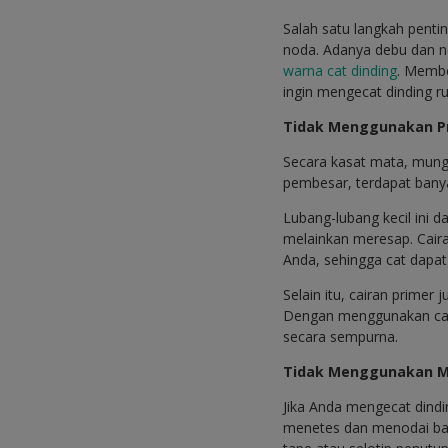
Salah satu langkah pent
noda. Adanya debu dan n
warna cat dinding
. Membe
ingin mengecat dinding r
Tidak Menggunakan P
Secara kasat mata, mungki
pembesar, terdapat banya
Lubang-lubang kecil ini 
melainkan meresap. Caira
Anda, sehingga cat dapat 
Selain itu, cairan prime
Dengan menggunakan cai
secara sempurna.
Tidak Menggunakan M
Jika Anda mengecat dindi
menetes dan menodai bag