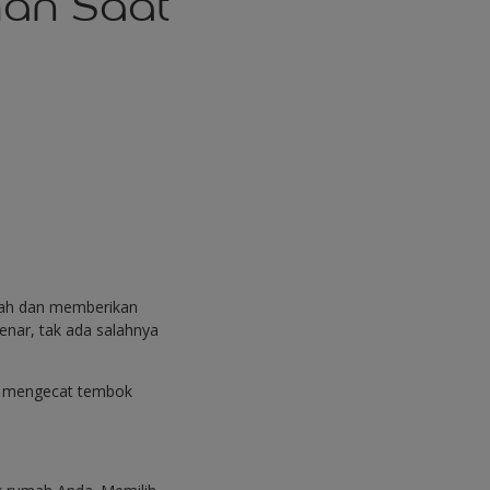
an Saat
erah dan memberikan
nar, tak ada salahnya
aat mengecat tembok