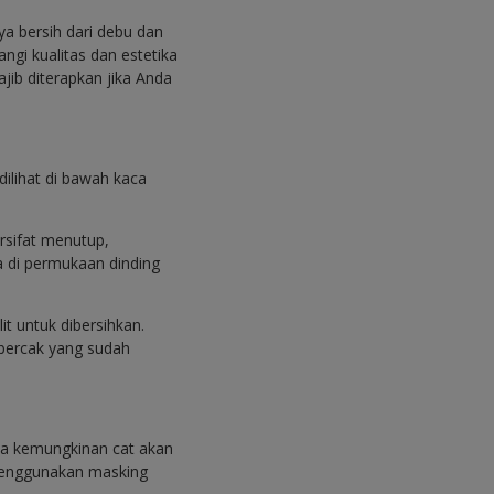
a bersih dari debu dan
i kualitas dan estetika
ib diterapkan jika Anda
dilihat di bawah kaca
ersifat menutup,
a di permukaan dinding
t untuk dibersihkan.
bercak yang sudah
ada kemungkinan cat akan
 menggunakan masking