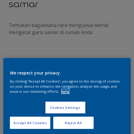
samar
Temukan bagaimana cara menguasai teknik
mengecat garis samar di rumah Anda
Anda akan memerlukan:
We respect your privacy.
By clicking “Accept All Cookies”, you agree to the storing of cookies
on your device to enhance site navigation, analyze site usage, and
assist in our marketing efforts.
Info
Cookies Settings
Accept All Cookies
Reject All