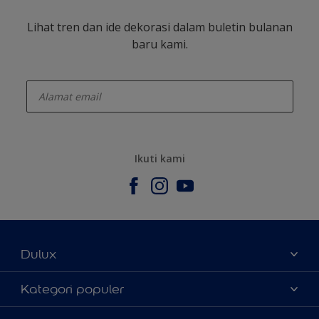
Lihat tren dan ide dekorasi dalam buletin bulanan
baru kami.
enter-your-email
Ikuti kami
Dulux
Tentang Kami
Kategori populer
Contact us
Warna