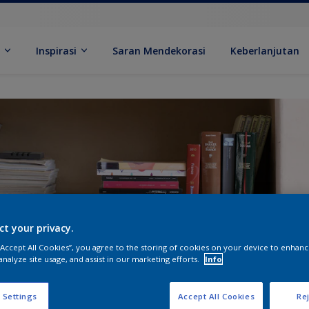
k
Inspirasi
Saran Mendekorasi
Keberlanjutan
ct your privacy.
 “Accept All Cookies”, you agree to the storing of cookies on your device to enhanc
analyze site usage, and assist in our marketing efforts.
Info
 Settings
Accept All Cookies
Rej