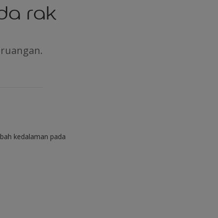
da rak
 ruangan.
mbah kedalaman pada