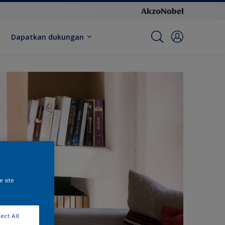
Dapatkan dukungan
e site
ect All