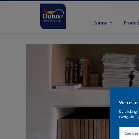
Warna
Produ
We respe
By clicking
navigation, 
Cookies