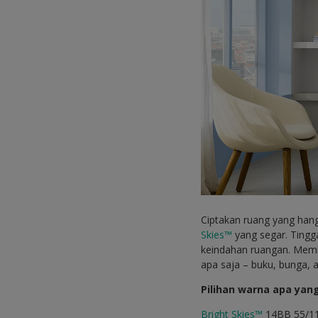
Ciptakan ruang yang han
Skies™
yang segar. Ting
keindahan ruangan. Memb
apa saja – buku, bunga, 
Pilihan warna apa yan
Bright Skies™
14BB 55/1