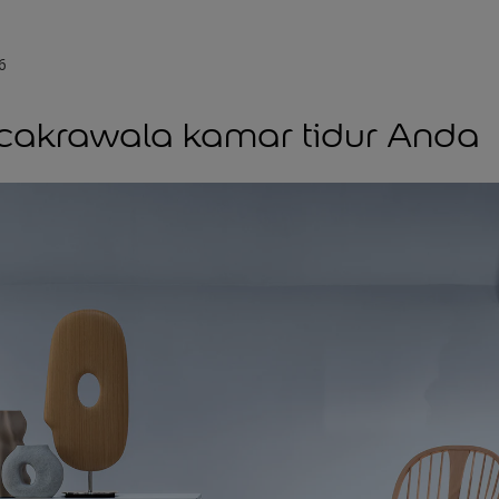
7
6
 cakrawala kamar tidur Anda