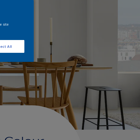
e site
ect All