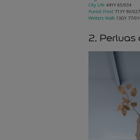
City Life
44YY 65/034
Purest Frost
71YY 90/02
Winters Walk
13GY 77/01
2. Perluas