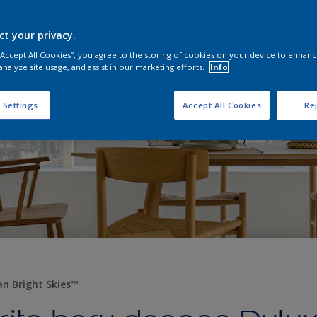
ct your privacy.
 “Accept All Cookies”, you agree to the storing of cookies on your device to enhanc
analyze site usage, and assist in our marketing efforts.
Info
 Settings
Accept All Cookies
Rej
an Bright Skies™