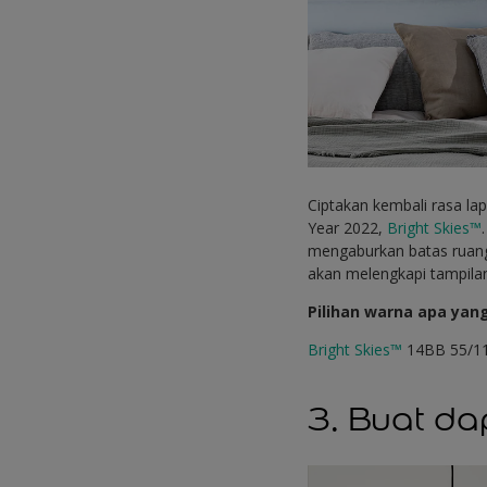
Ciptakan kembali rasa l
Year 2022,
Bright Skies™
mengaburkan batas ruang
akan melengkapi tampila
Pilihan warna apa yan
Bright Skies™
14BB 55/1
3. Buat d