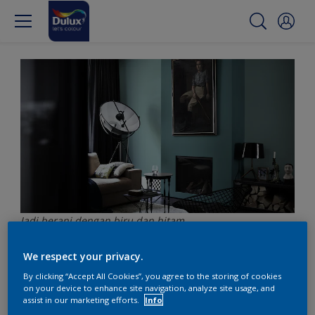
Jadi berani dengan biru dan hitam
We respect your privacy.
Padukan biru dan hitam
By clicking “Accept All Cookies”, you agree to the storing of cookies
on your device to enhance site navigation, analyze site usage, and
di ruang keluarga
assist in our marketing efforts.
Info