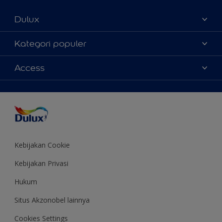
Dulux
Tentang Kami
Kategori populer
Contact us
Warna
Access
Temukan toko
Produk
Sitemap
Aksesibilitas
Inspirasi
Akurasi Warna
Saran Mendekorasi
Colour of the Year
Kebijakan Cookie
Kebijakan Privasi
Hukum
Situs Akzonobel lainnya
Cookies Settings