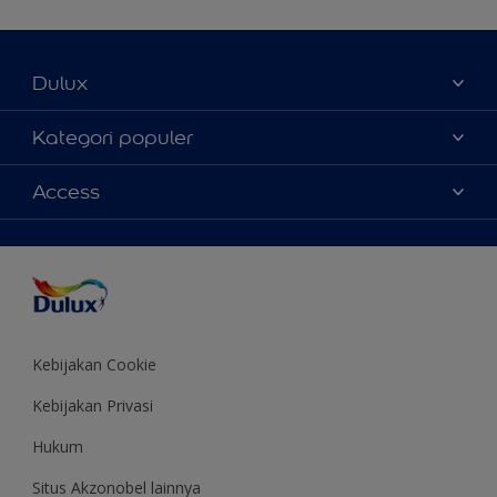
Dulux
Tentang Kami
Kategori populer
Contact us
Warna
Access
Temukan toko
Produk
Sitemap
Aksesibilitas
Inspirasi
Akurasi Warna
Saran Mendekorasi
Colour of the Year
Kebijakan Cookie
Kebijakan Privasi
Hukum
Situs Akzonobel lainnya