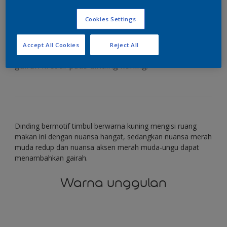
nuansa merah muda
Cookies Settings
Accept All Cookies
Reject All
Gunakan warna merah muda untuk menambah
gairah kreatif pada dinding kuning.
Dinding bermotif timbul berwarna kuning mengisi ruang
makan ini dengan nuansa hangat, sedangkan nuansa merah
muda redup dan nuansa aksen merah muda-ungu dapat
menambahkan gairah.
Warna unggulan