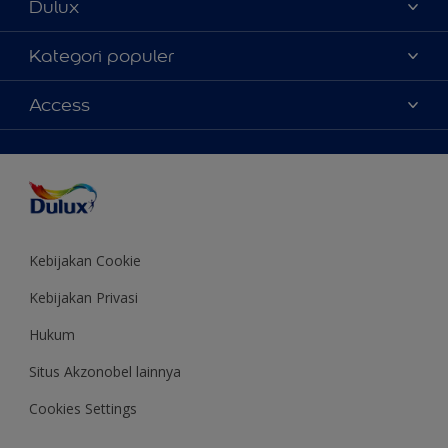
Dulux
Tentang Kami
Kategori populer
Contact us
Warna
Access
Temukan toko
Produk
Sitemap
Aksesibilitas
Inspirasi
Akurasi Warna
Saran Mendekorasi
Colour of the Year
Kebijakan Cookie
Kebijakan Privasi
Hukum
Situs Akzonobel lainnya
Cookies Settings