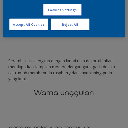
Cookies Settings
Garis-garis lebar merah muda raspberry memberi
Accept All Cookies
Reject All
rasa segar dan modern.
Serambi klasik lengkap dengan lantai ubin dekoratif akan
mendapatkan tampilan modern dengan garis-garis desain
cat rumah merah muda raspberry dan kayu kuning-putih
yang kuat.
Warna unggulan
Anda mungkin juga menyukai