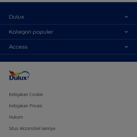
Dulux
Tentang Kami
Kategori populer
Contact us
Warna
Access
Temukan toko
Produk
Sitemap
Aksesibilitas
Inspirasi
Akurasi Warna
Saran Mendekorasi
Colour of the Year
Kebijakan Cookie
Kebijakan Privasi
Hukum
Situs Akzonobel lainnya