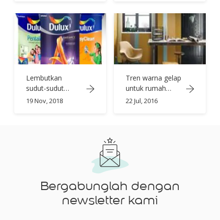
Lembutkan
Tren warna gelap
sudut-sudut
untuk rumah
dengan warna-
baru yang chic
19 Nov, 2018
22 Jul, 2016
warna netral
yang lembut
Bergabunglah dengan
newsletter kami