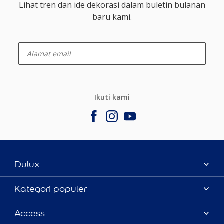
Lihat tren dan ide dekorasi dalam buletin bulanan
baru kami.
enter-your-email
Ikuti kami
Dulux
Tentang Kami
Kategori populer
Contact us
Warna
Access
Temukan toko