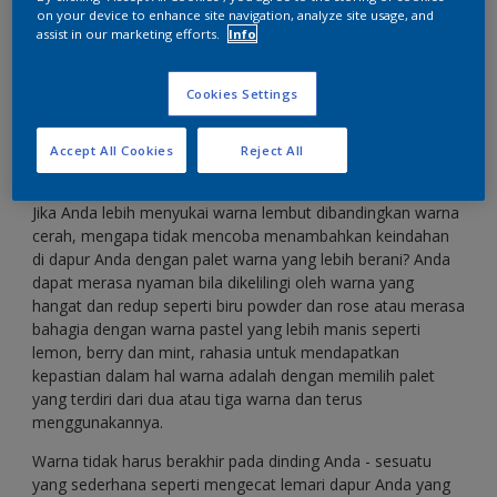
on your device to enhance site navigation, analyze site usage, and
assist in our marketing efforts.
Info
Beri sapuan warna lembut pada dapur dengan
nuansa pastel cantik
Cookies Settings
Accept All Cookies
Reject All
Jika Anda lebih menyukai warna lembut dibandingkan warna
cerah, mengapa tidak mencoba menambahkan keindahan
di dapur Anda dengan palet warna yang lebih berani? Anda
dapat merasa nyaman bila dikelilingi oleh warna yang
hangat dan redup seperti biru powder dan rose atau merasa
bahagia dengan warna pastel yang lebih manis seperti
lemon, berry dan mint, rahasia untuk mendapatkan
kepastian dalam hal warna adalah dengan memilih palet
yang terdiri dari dua atau tiga warna dan terus
menggunakannya.
Warna tidak harus berakhir pada dinding Anda - sesuatu
yang sederhana seperti mengecat lemari dapur Anda yang