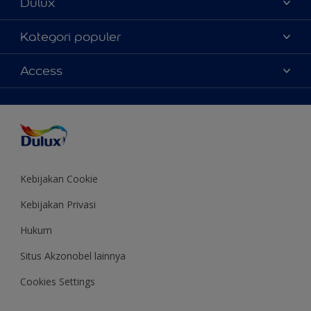
Dulux
Tentang Kami
Kategori populer
Contact us
Warna
Access
Temukan toko
Produk
Sitemap
Aksesibilitas
Inspirasi
Akurasi Warna
Saran Mendekorasi
Colour of the Year
Kebijakan Cookie
Kebijakan Privasi
Hukum
Situs Akzonobel lainnya
Cookies Settings