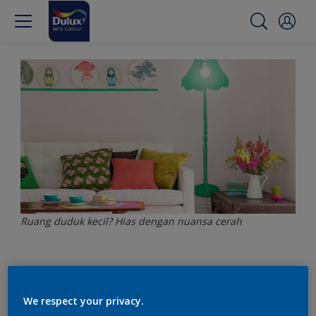
Ruang duduk kecil? Hias dengan nuansa cerah
Ruang duduk kecil? Hias
dengan nuansa cerah
We respect your privacy.