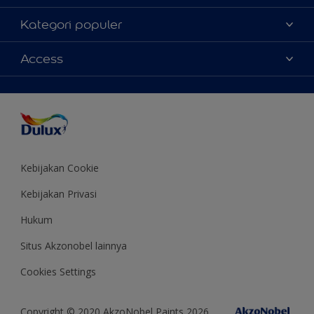
Tentang Kami
Kategori populer
Contact us
Warna
Access
Temukan toko
Produk
Sitemap
Aksesibilitas
Inspirasi
Akurasi Warna
Saran Mendekorasi
Colour of the Year
Kebijakan Cookie
Kebijakan Privasi
Hukum
Situs Akzonobel lainnya
Cookies Settings
Copyright © 2020 AkzoNobel Paints 2026