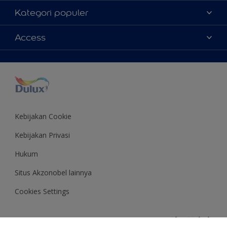
Tentang Kami
Kategori populer
Contact us
Warna
Access
Temukan toko
Produk
Sitemap
Aksesibilitas
Inspirasi
Akurasi Warna
Saran Mendekorasi
Colour of the Year
Kebijakan Cookie
Kebijakan Privasi
Hukum
Situs Akzonobel lainnya
Cookies Settings
Copyright © 2020 AkzoNobel Paints 2026