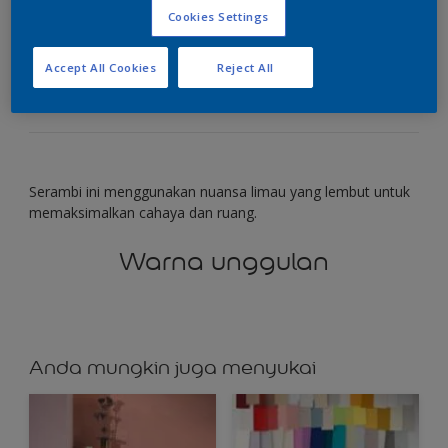
Cookies Settings
Gunakan hijau limau yang pucat untuk
Accept All Cookies
Reject All
meningkatkan cahaya alami.
Serambi ini menggunakan nuansa limau yang lembut untuk
memaksimalkan cahaya dan ruang.
Warna unggulan
Anda mungkin juga menyukai