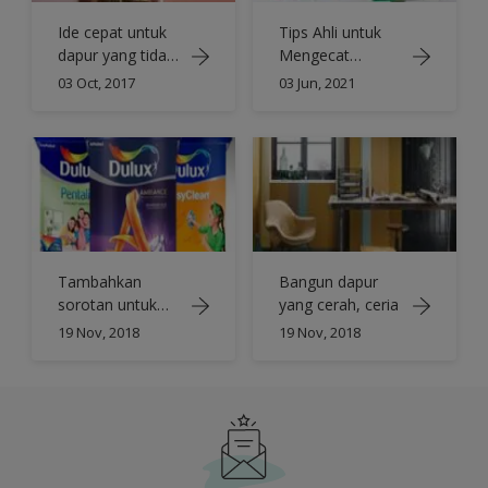
Ide cepat untuk
Tips Ahli untuk
dapur yang tidak
Mengecat
akan menguras
Lemari Dapur
03 Oct, 2017
03 Jun, 2021
kantong
Anda
Tambahkan
Bangun dapur
sorotan untuk
yang cerah, ceria
dapur yang
19 Nov, 2018
19 Nov, 2018
penuh gaya