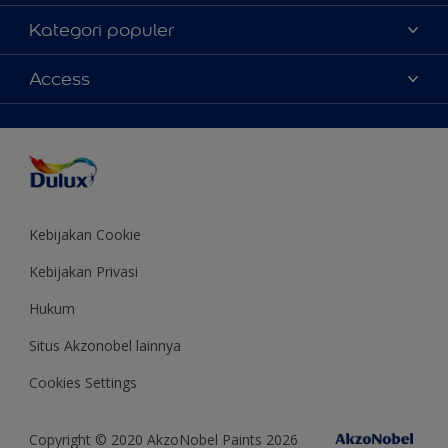
Tentang Kami
Kategori populer
Contact us
Warna
Access
Temukan toko
Produk
Sitemap
Aksesibilitas
Inspirasi
Akurasi Warna
Saran Mendekorasi
Colour of the Year
Kebijakan Cookie
Kebijakan Privasi
Hukum
Situs Akzonobel lainnya
Cookies Settings
Copyright © 2020 AkzoNobel Paints 2026