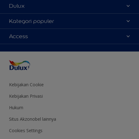
Dulux
Tentang Kami
Kategori populer
Contact us
Warna
Access
Temukan toko
Produk
Sitemap
Aksesibilitas
Inspirasi
Akurasi Warna
Saran Mendekorasi
Colour of the Year
Kebijakan Cookie
Kebijakan Privasi
Hukum
Situs Akzonobel lainnya
Cookies Settings