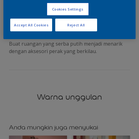
dengan warna-warna
Cookies Settings
metalik
Accept All Cookies
Reject All
Buat ruangan yang serba putih menjadi menarik
dengan aksesori perak yang berkilau.
Warna unggulan
Anda mungkin juga menyukai