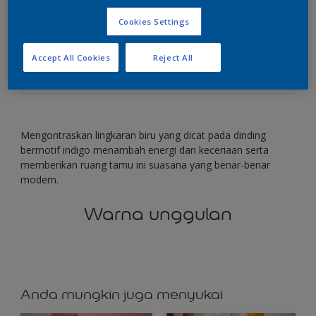
Cookies Settings
Mengontraskan lingkaran biru pada dinding indigo
dapat menciptakan energi.
Accept All Cookies
Reject All
Mengontraskan lingkaran biru yang dicat pada dinding
bermotif indigo menambah energi dan keceriaan serta
memberikan ruang tamu ini suasana yang benar-benar
modern.
Warna unggulan
Anda mungkin juga menyukai