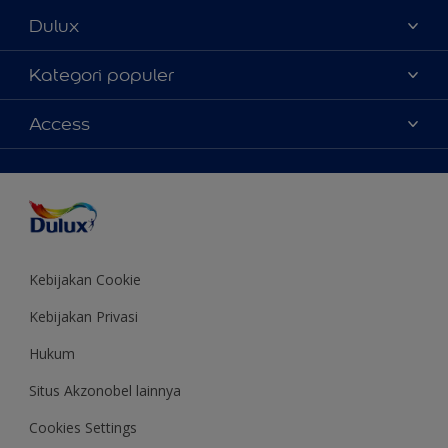
Dulux
Tentang Kami
Kategori populer
Contact us
Warna
Access
Temukan toko
Produk
Sitemap
Aksesibilitas
Inspirasi
Akurasi Warna
Saran Mendekorasi
Colour of the Year
Kebijakan Cookie
Kebijakan Privasi
Hukum
Situs Akzonobel lainnya
Cookies Settings