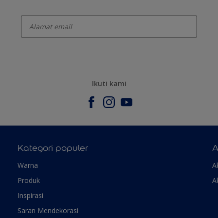
enter-your-email
Ikuti kami
Kategori populer
A
Warna
A
Produk
A
Inspirasi
Saran Mendekorasi