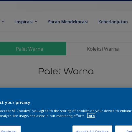
k
Inspirasi
Saran Mendekorasi
Keberlanjutan
Palet Warna
Koleksi Warna
Palet Warna
ct your privacy.
 “Accept All Cookies”, you agree to the storing of cookies on your device to enhanc
analyze site usage, and assist in our marketing efforts.
Info
 Settings
Accept All Cookies
Rej