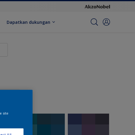
Dapatkan dukungan
e site
ect All