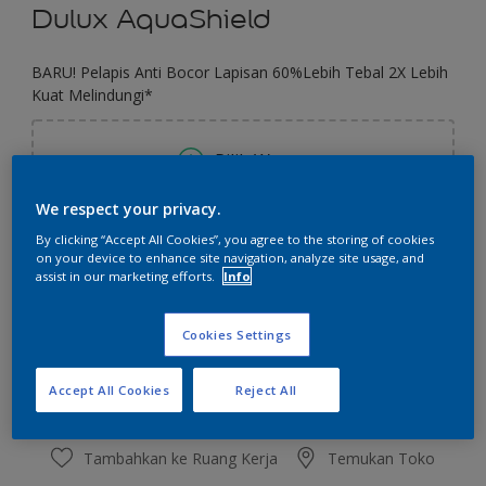
Dulux AquaShield
BARU! Pelapis Anti Bocor Lapisan 60%Lebih Tebal 2X Lebih
Kuat Melindungi*
Pilih Warna
We respect your privacy.
Ukuran
By clicking “Accept All Cookies”, you agree to the storing of cookies
on your device to enhance site navigation, analyze site usage, and
1 KG
4 KG
20 KG
assist in our marketing efforts.
Info
Jumlah
Kalkulator cat
Cookies Settings
Hitung
Accept All Cookies
Reject All
Tambahkan ke Ruang Kerja
Temukan Toko