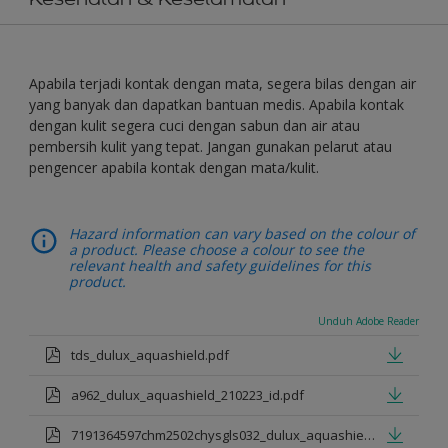
Apabila terjadi kontak dengan mata, segera bilas dengan air
yang banyak dan dapatkan bantuan medis. Apabila kontak
dengan kulit segera cuci dengan sabun dan air atau
pembersih kulit yang tepat. Jangan gunakan pelarut atau
pengencer apabila kontak dengan mata/kulit.
Hazard information can vary based on the colour of
a product. Please choose a colour to see the
relevant health and safety guidelines for this
product.
Unduh Adobe Reader
tds_dulux_aquashield.pdf
a962_dulux_aquashield_210223_id.pdf
7191364597chm2502chysgls032_dulux_aquashield.pdf