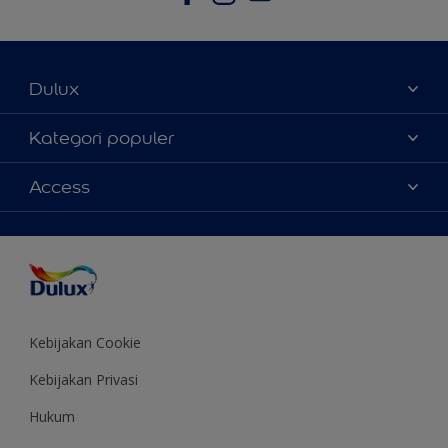
Dulux
Tentang Kami
Kategori populer
Contact us
Warna
Access
Temukan toko
Produk
Sitemap
Aksesibilitas
Inspirasi
Akurasi Warna
Saran Mendekorasi
Colour of the Year
Kebijakan Cookie
Kebijakan Privasi
Hukum