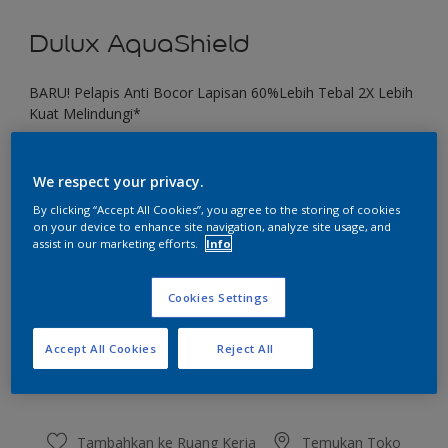
Dulux AquaShield
BARU! Pelapis Anti Bocor Lapisan 60%Lebih Tebal 2X Lebih
Kuat Melindungi*
Striking Sapphire
We respect your privacy.
Ubah Warna
By clicking “Accept All Cookies”, you agree to the storing of cookies
on your device to enhance site navigation, analyze site usage, and
Ukuran
assist in our marketing efforts.
Info
1 KG
4 KG
20 KG
Cookies Settings
Jumlah
Kalkulator cat
Accept All Cookies
Reject All
Hitung
Tambahkan ke Ruang Kerja
Temukan Toko