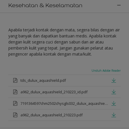
Kesehatan & Keselamatan
Apabila terjadi kontak dengan mata, segera bilas dengan air
yang banyak dan dapatkan bantuan medis. Apabila kontak
dengan kulit segera cuci dengan sabun dan air atau
pembersih kulit yang tepat. Jangan gunakan pelarut atau
pengencer apabila kontak dengan mata/kulit.
Unduh Adobe Reader
tds_dulux_aquashield.pdf
a962_dulux_aquashield_210223_id.pdf
7191364597chm2502chysgls032_dulux_aquashield.pdf
a962_dulux_aquashield_210223.pdf