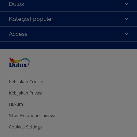
Dulux
Tentang Kami
Kategori populer
Contact us
Warna
Access
Temukan toko
Produk
Sitemap
Aksesibilitas
Inspirasi
Akurasi Warna
Saran Mendekorasi
Colour of the Year
Kebijakan Cookie
Kebijakan Privasi
Hukum
Situs Akzonobel lainnya
Cookies Settings