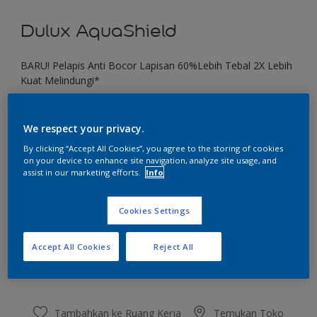
Dulux AquaShield
BARU! Pelapis Anti Bocor Lapisan 60%Lebih Tebal 2X Lebih
Kuat Melindungi*
Desert Floor
We respect your privacy.
Ubah Warna
By clicking “Accept All Cookies”, you agree to the storing of cookies
on your device to enhance site navigation, analyze site usage, and
Ukuran
assist in our marketing efforts.
Info
1 KG
4 KG
20 KG
Cookies Settings
Jumlah
Kalkulator cat
Accept All Cookies
Reject All
Hitung
Tambahkan ke Ruang Kerja
Temukan Toko