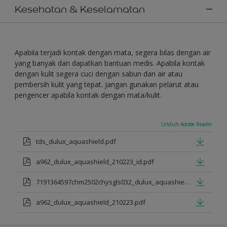
Kesehatan & Keselamatan
Apabila terjadi kontak dengan mata, segera bilas dengan air
yang banyak dan dapatkan bantuan medis. Apabila kontak
dengan kulit segera cuci dengan sabun dan air atau
pembersih kulit yang tepat. Jangan gunakan pelarut atau
pengencer apabila kontak dengan mata/kulit.
Unduh Adobe Reader
tds_dulux_aquashield.pdf
a962_dulux_aquashield_210223_id.pdf
7191364597chm2502chysgls032_dulux_aquashield.pdf
a962_dulux_aquashield_210223.pdf