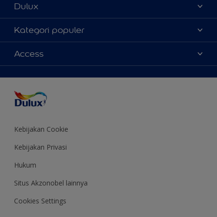
Dulux
Tentang Kami
Kategori populer
Contact us
Warna
Access
Temukan toko
Produk
Sitemap
Aksesibilitas
Inspirasi
Akurasi Warna
Saran Mendekorasi
Colour of the Year
Kebijakan Cookie
Kebijakan Privasi
Hukum
Situs Akzonobel lainnya
Cookies Settings