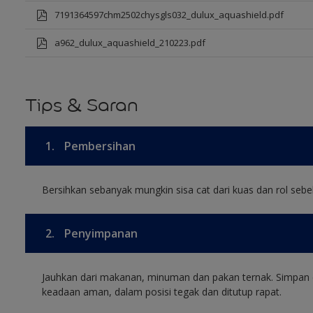
7191364597chm2502chysgls032_dulux_aquashield.pdf
a962_dulux_aquashield_210223.pdf
Tips & Saran
1.
Pembersihan
Bersihkan sebanyak mungkin sisa cat dari kuas dan rol sebel
2.
Penyimpanan
Jauhkan dari makanan, minuman dan pakan ternak. Simpan 
keadaan aman, dalam posisi tegak dan ditutup rapat.