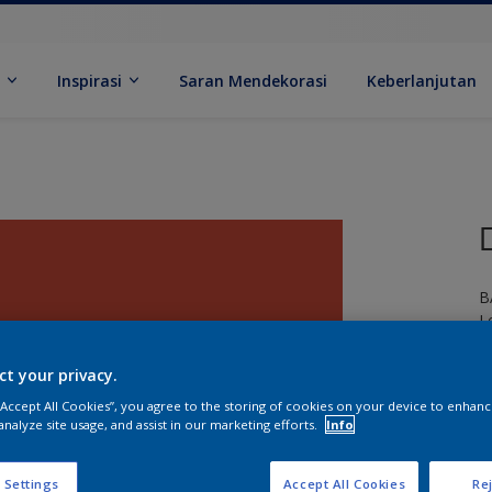
k
Inspirasi
Saran Mendekorasi
Keberlanjutan
B
L
ct your privacy.
 “Accept All Cookies”, you agree to the storing of cookies on your device to enhanc
analyze site usage, and assist in our marketing efforts.
Info
U
 Settings
Accept All Cookies
Rej