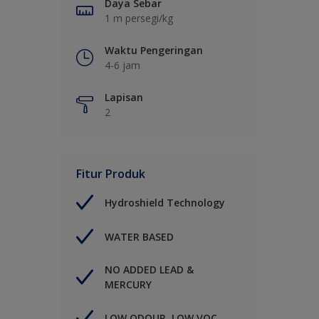
Daya Sebar
1 m persegi/kg
Waktu Pengeringan
4-6 jam
Lapisan
2
Fitur Produk
Hydroshield Technology
WATER BASED
NO ADDED LEAD &
MERCURY
LOW ODOUR, LOW VOC