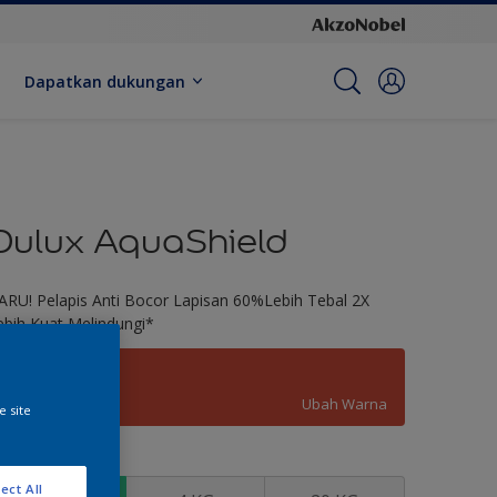
Dapatkan dukungan
Dulux AquaShield
ARU! Pelapis Anti Bocor Lapisan 60%Lebih Tebal 2X
ebih Kuat Melindungi*
Shanghai
Ubah Warna
e site
kuran
ect All