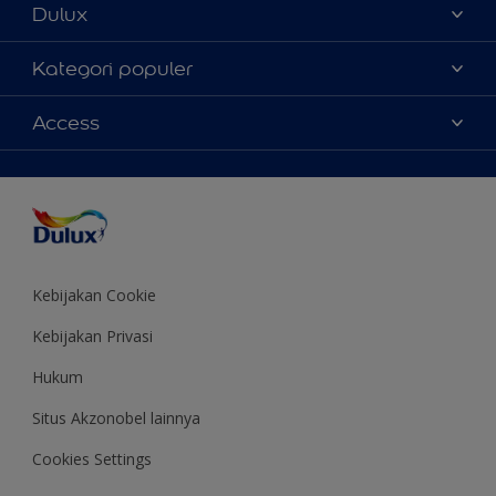
Dulux
Tentang Kami
Kategori populer
Contact us
Warna
Access
Temukan toko
Produk
Sitemap
Aksesibilitas
Inspirasi
Akurasi Warna
Saran Mendekorasi
Colour of the Year
Kebijakan Cookie
Kebijakan Privasi
Hukum
Situs Akzonobel lainnya
Cookies Settings