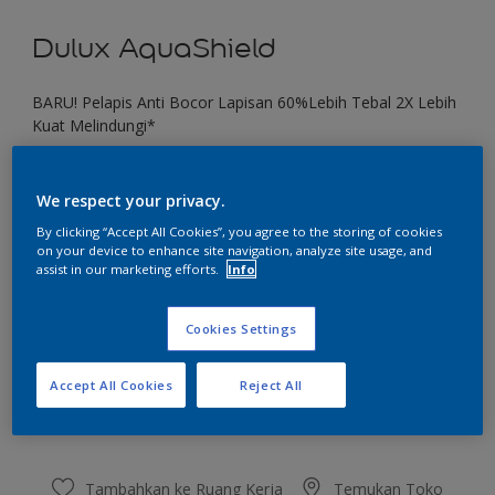
Dulux AquaShield
BARU! Pelapis Anti Bocor Lapisan 60%Lebih Tebal 2X Lebih
Kuat Melindungi*
Veridian Green
We respect your privacy.
Ubah Warna
By clicking “Accept All Cookies”, you agree to the storing of cookies
on your device to enhance site navigation, analyze site usage, and
Ukuran
assist in our marketing efforts.
Info
1 KG
4 KG
20 KG
Cookies Settings
Jumlah
Kalkulator cat
Accept All Cookies
Reject All
Hitung
Tambahkan ke Ruang Kerja
Temukan Toko