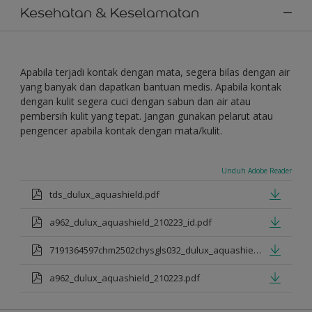
Kesehatan & Keselamatan
Apabila terjadi kontak dengan mata, segera bilas dengan air
yang banyak dan dapatkan bantuan medis. Apabila kontak
dengan kulit segera cuci dengan sabun dan air atau
pembersih kulit yang tepat. Jangan gunakan pelarut atau
pengencer apabila kontak dengan mata/kulit.
Unduh Adobe Reader
tds_dulux_aquashield.pdf
a962_dulux_aquashield_210223_id.pdf
7191364597chm2502chysgls032_dulux_aquashield.pdf
a962_dulux_aquashield_210223.pdf