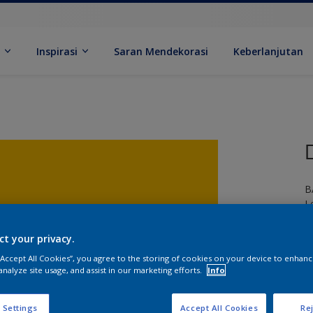
k
Inspirasi
Saran Mendekorasi
Keberlanjutan
B
L
ct your privacy.
 “Accept All Cookies”, you agree to the storing of cookies on your device to enhanc
analyze site usage, and assist in our marketing efforts.
Info
U
 Settings
Accept All Cookies
Rej