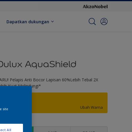
Dapatkan dukungan
Dulux AquaShield
ARU! Pelapis Anti Bocor Lapisan 60%Lebih Tebal 2X
ebih Kuat Melindungi*
Omega Yellow
Ubah Warna
e site
kuran
ect All