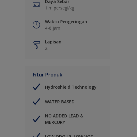
Daya Sebar
1 m persegi/kg
Waktu Pengeringan
4-6 jam
Lapisan
2
Fitur Produk
Hydroshield Technology
WATER BASED
NO ADDED LEAD &
MERCURY
LOW ODOUR, LOW VOC