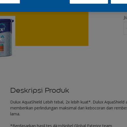
J
Deskripsi Produk
Dulux AquaShield Lebih tebal, 2x lebih kuat*. Dulux AquaShield a
memberikan perlindungan maksimal dari kebocoran dan rembesan 
lama.
*Berdasarkan hasil tes AkzoNobel Global Exterior team