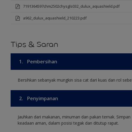
7191364597chm2502chysgls032_dulux_aquashield.pdf
a962_dulux_aquashield_210223.pdf
Tips & Saran
1.
Pembersihan
Bersihkan sebanyak mungkin sisa cat dari kuas dan rol sebel
2.
Penyimpanan
Jauhkan dari makanan, minuman dan pakan ternak. Simpan 
keadaan aman, dalam posisi tegak dan ditutup rapat.