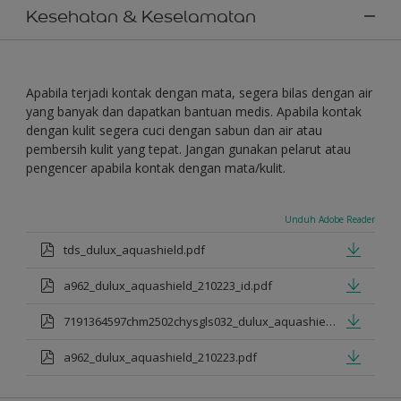
Kesehatan & Keselamatan
Apabila terjadi kontak dengan mata, segera bilas dengan air
yang banyak dan dapatkan bantuan medis. Apabila kontak
dengan kulit segera cuci dengan sabun dan air atau
pembersih kulit yang tepat. Jangan gunakan pelarut atau
pengencer apabila kontak dengan mata/kulit.
Unduh Adobe Reader
tds_dulux_aquashield.pdf
a962_dulux_aquashield_210223_id.pdf
7191364597chm2502chysgls032_dulux_aquashield.pdf
a962_dulux_aquashield_210223.pdf