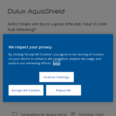
Dulux AquaShield
BARU! Pelapis Anti Bocor Lapisan 60%Lebih Tebal 2X Lebih
Kuat Melindungi*
Dazzling Desert
We respect your privacy.
Ubah Warna
By clicking “Accept All Cookies”, you agree to the storing of cookies
on your device to enhance site navigation, analyze site usage, and
Ukuran
assist in our marketing efforts.
Info
1 KG
4 KG
20 KG
Cookies Settings
Jumlah
Kalkulator cat
Accept All Cookies
Reject All
Hitung
Tambahkan ke Ruang Kerja
Temukan Toko