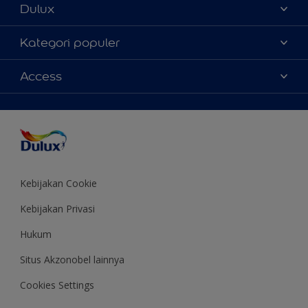
Dulux
Tentang Kami
Kategori populer
Contact us
Warna
Access
Temukan toko
Produk
Sitemap
Aksesibilitas
Inspirasi
Akurasi Warna
Saran Mendekorasi
Colour of the Year
Kebijakan Cookie
Kebijakan Privasi
Hukum
Situs Akzonobel lainnya
Cookies Settings