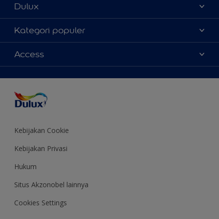
Dulux
Tentang Kami
Kategori populer
Contact us
Warna
Access
Temukan toko
Produk
Sitemap
Aksesibilitas
Inspirasi
Akurasi Warna
Saran Mendekorasi
Colour of the Year
Kebijakan Cookie
Kebijakan Privasi
Hukum
Situs Akzonobel lainnya
Cookies Settings