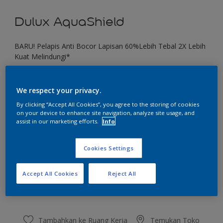
Dulux AquaShield
BARU! Pelapis Anti Bocor Lapisan 60%Lebih Tebal 2X Lebih
Kuat Melindungi*
Waterfront
We respect your privacy.
Ubah Warna
By clicking “Accept All Cookies”, you agree to the storing of cookies
on your device to enhance site navigation, analyze site usage, and
Ukuran
assist in our marketing efforts.
Info
1 KG
4 KG
20 KG
Cookies Settings
Jumlah
Kalkulator cat
Accept All Cookies
Reject All
Hitung
Tambahkan ke Ruang Kerja
Temukan Toko