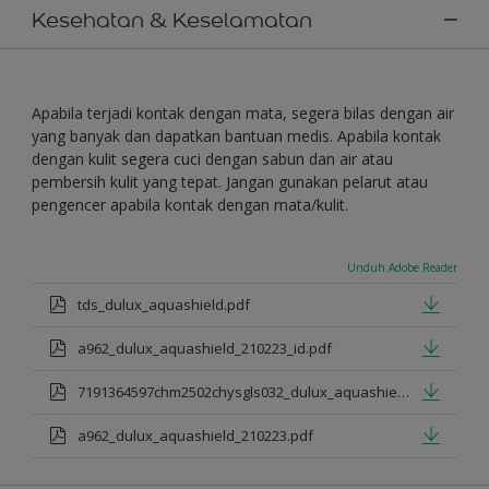
Kesehatan & Keselamatan
Apabila terjadi kontak dengan mata, segera bilas dengan air
yang banyak dan dapatkan bantuan medis. Apabila kontak
dengan kulit segera cuci dengan sabun dan air atau
pembersih kulit yang tepat. Jangan gunakan pelarut atau
pengencer apabila kontak dengan mata/kulit.
Unduh Adobe Reader
tds_dulux_aquashield.pdf
a962_dulux_aquashield_210223_id.pdf
7191364597chm2502chysgls032_dulux_aquashield.pdf
a962_dulux_aquashield_210223.pdf