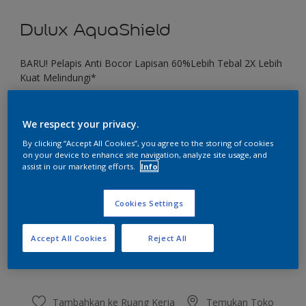
Dulux AquaShield
BARU! Pelapis Anti Bocor Lapisan 60%Lebih Tebal 2X Lebih
Kuat Melindungi*
Muffin
We respect your privacy.
Ubah Warna
By clicking “Accept All Cookies”, you agree to the storing of cookies
on your device to enhance site navigation, analyze site usage, and
Ukuran
assist in our marketing efforts.
Info
1 KG
4 KG
20 KG
Cookies Settings
Jumlah
Kalkulator cat
Accept All Cookies
Reject All
Hitung
Tambahkan ke Ruang Kerja
Temukan Toko