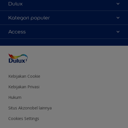
Dulux
Tentang Kami
Kategori populer
Contact us
Warna
Access
Temukan toko
Produk
Sitemap
Aksesibilitas
Inspirasi
Akurasi Warna
Saran Mendekorasi
Colour of the Year
Kebijakan Cookie
Kebijakan Privasi
Hukum
Situs Akzonobel lainnya
Cookies Settings