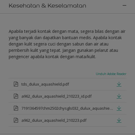
Kesehatan & Keselamatan
Apabila terjadi kontak dengan mata, segera bilas dengan air
yang banyak dan dapatkan bantuan medis. Apabila kontak
dengan kulit segera cuci dengan sabun dan air atau
pembersih kulit yang tepat. Jangan gunakan pelarut atau
pengencer apabila kontak dengan mata/kulit.
Unduh Adobe Reader
tds_dulux_aquashield.pdf
a962_dulux_aquashield_210223_id.pdf
7191364597chm2502chysgls032_dulux_aquashield.pdf
a962_dulux_aquashield_210223.pdf