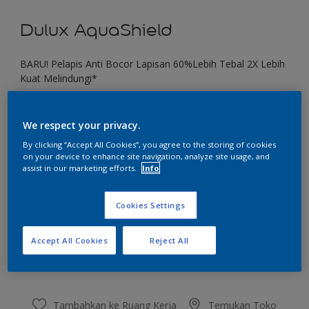
Dulux AquaShield
BARU! Pelapis Anti Bocor Lapisan 60%Lebih Tebal 2X Lebih
Kuat Melindungi*
Light Chocolat
We respect your privacy.
Ubah Warna
By clicking “Accept All Cookies”, you agree to the storing of cookies
on your device to enhance site navigation, analyze site usage, and
Ukuran
assist in our marketing efforts.
Info
1 KG
4 KG
20 KG
Cookies Settings
Jumlah
Kalkulator cat
Accept All Cookies
Reject All
Hitung
Tambahkan ke Ruang Kerja
Temukan Toko