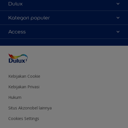
Dulux
Tentang Kami
Kategori populer
Contact us
Warna
Access
Temukan toko
Produk
Sitemap
Aksesibilitas
Inspirasi
Akurasi Warna
Saran Mendekorasi
Colour of the Year
Kebijakan Cookie
Kebijakan Privasi
Hukum
Situs Akzonobel lainnya
Cookies Settings