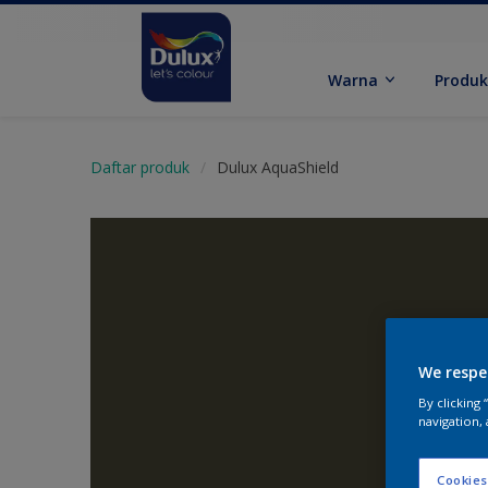
Warna
Produ
Daftar produk
Dulux AquaShield
We respe
By clicking
navigation, 
Cookies