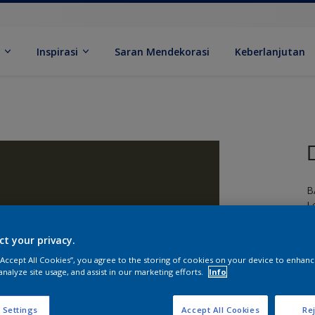
k
Inspirasi
Saran Mendekorasi
Keberlanjutan
B
L
ct your privacy.
 “Accept All Cookies”, you agree to the storing of cookies on your device to enhanc
analyze site usage, and assist in our marketing efforts.
Info
U
 Settings
Accept All Cookies
Rej