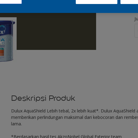
J
Deskripsi Produk
Dulux AquaShield Lebih tebal, 2x lebih kuat*. Dulux AquaShield a
memberikan perlindungan maksimal dari kebocoran dan rembesan 
lama.
*Berdasarkan hasil tes AkzoNobel Global Exterior team