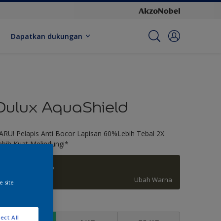
Dapatkan dukungan
Dulux AquaShield
ARU! Pelapis Anti Bocor Lapisan 60%Lebih Tebal 2X
ebih Kuat Melindungi*
Tarragon Glory
Ubah Warna
e site
kuran
ect All