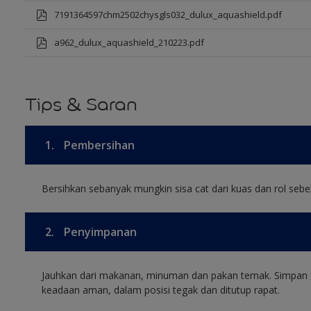
7191364597chm2502chysgls032_dulux_aquashield.pdf
a962_dulux_aquashield_210223.pdf
Tips & Saran
1.
Pembersihan
Bersihkan sebanyak mungkin sisa cat dari kuas dan rol sebel
2.
Penyimpanan
Jauhkan dari makanan, minuman dan pakan ternak. Simpan 
keadaan aman, dalam posisi tegak dan ditutup rapat.