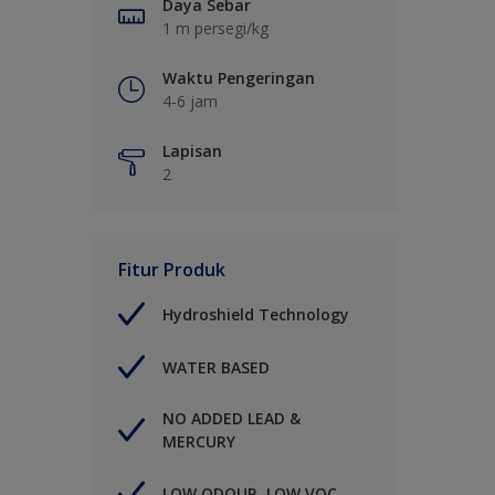
Daya Sebar
1 m persegi/kg
Waktu Pengeringan
4-6 jam
Lapisan
2
Fitur Produk
Hydroshield Technology
WATER BASED
NO ADDED LEAD &
MERCURY
LOW ODOUR, LOW VOC