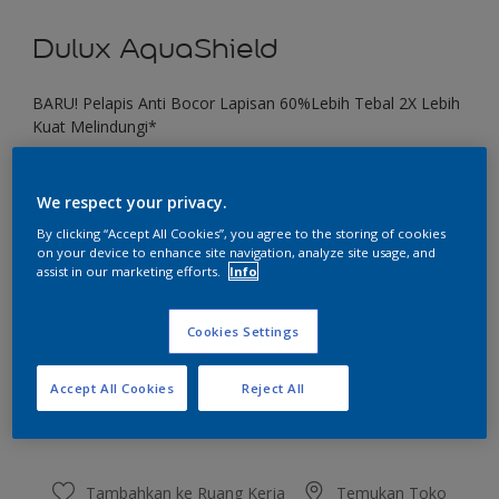
Dulux AquaShield
BARU! Pelapis Anti Bocor Lapisan 60%Lebih Tebal 2X Lebih
Kuat Melindungi*
Black Mica
We respect your privacy.
Ubah Warna
By clicking “Accept All Cookies”, you agree to the storing of cookies
on your device to enhance site navigation, analyze site usage, and
Ukuran
assist in our marketing efforts.
Info
1 KG
4 KG
20 KG
Cookies Settings
Jumlah
Kalkulator cat
Accept All Cookies
Reject All
Hitung
Tambahkan ke Ruang Kerja
Temukan Toko