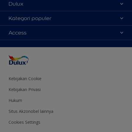
Dulux
Tentang Kami
Kategori populer
Contact us
Warna
Access
Temukan toko
Produk
Sitemap
Aksesibilitas
Inspirasi
Akurasi Warna
Saran Mendekorasi
Colour of the Year
Kebijakan Cookie
Kebijakan Privasi
Hukum
Situs Akzonobel lainnya
Cookies Settings