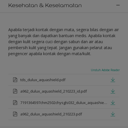
Kesehatan & Keselamatan
Apabila terjadi kontak dengan mata, segera bilas dengan air
yang banyak dan dapatkan bantuan medis. Apabila kontak
dengan kulit segera cuci dengan sabun dan air atau
pembersih kulit yang tepat. Jangan gunakan pelarut atau
pengencer apabila kontak dengan mata/kulit.
Unduh Adobe Reader
tds_dulux_aquashield.pdf
a962_dulux_aquashield_210223_id.pdf
7191364597chm2502chysgls032_dulux_aquashield.pdf
a962_dulux_aquashield_210223.pdf