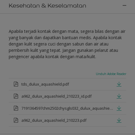
Kesehatan & Keselamatan
Apabila terjadi kontak dengan mata, segera bilas dengan air
yang banyak dan dapatkan bantuan medis. Apabila kontak
dengan kulit segera cuci dengan sabun dan air atau
pembersih kulit yang tepat. Jangan gunakan pelarut atau
pengencer apabila kontak dengan mata/kulit.
Unduh Adobe Reader
tds_dulux_aquashield.pdf
a962_dulux_aquashield_210223_id.pdf
7191364597chm2502chysgls032_dulux_aquashield.pdf
a962_dulux_aquashield_210223.pdf