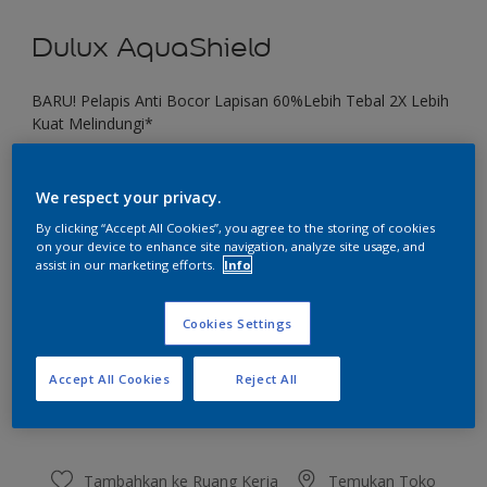
Dulux AquaShield
BARU! Pelapis Anti Bocor Lapisan 60%Lebih Tebal 2X Lebih
Kuat Melindungi*
Bright Skies
We respect your privacy.
Ubah Warna
By clicking “Accept All Cookies”, you agree to the storing of cookies
on your device to enhance site navigation, analyze site usage, and
Ukuran
assist in our marketing efforts.
Info
1 KG
4 KG
20 KG
Cookies Settings
Jumlah
Kalkulator cat
Accept All Cookies
Reject All
Hitung
Tambahkan ke Ruang Kerja
Temukan Toko