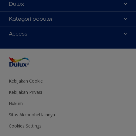
Dulux
Tentang Kami
Kategori populer
Contact us
Warna
Access
Temukan toko
Produk
Sitemap
Aksesibilitas
Inspirasi
Akurasi Warna
Saran Mendekorasi
Colour of the Year
Kebijakan Cookie
Kebijakan Privasi
Hukum
Situs Akzonobel lainnya
Cookies Settings