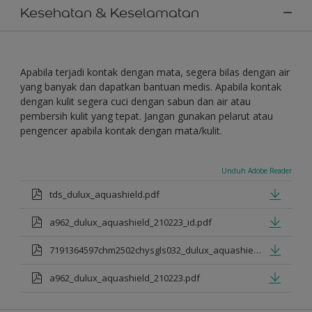
Kesehatan & Keselamatan
Apabila terjadi kontak dengan mata, segera bilas dengan air
yang banyak dan dapatkan bantuan medis. Apabila kontak
dengan kulit segera cuci dengan sabun dan air atau
pembersih kulit yang tepat. Jangan gunakan pelarut atau
pengencer apabila kontak dengan mata/kulit.
Unduh Adobe Reader
tds_dulux_aquashield.pdf
a962_dulux_aquashield_210223_id.pdf
7191364597chm2502chysgls032_dulux_aquashield.pdf
a962_dulux_aquashield_210223.pdf