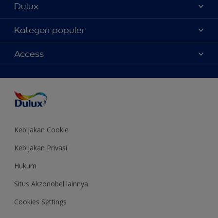
Dulux
Tentang Kami
Kategori populer
Contact us
Warna
Access
Temukan toko
Produk
Sitemap
Aksesibilitas
Inspirasi
Akurasi Warna
Saran Mendekorasi
Colour of the Year
Kebijakan Cookie
Kebijakan Privasi
Hukum
Situs Akzonobel lainnya
Cookies Settings