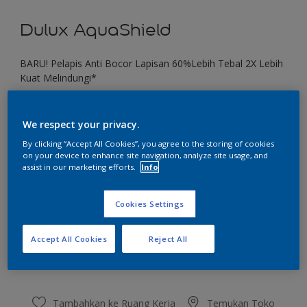
Dulux AquaShield
BARU! Pelapis Anti Bocor Lapisan 60%Lebih Tebal 2X Lebih
Kuat Melindungi*
Autumn Walks 48YR 26/519
We respect your privacy.
Ubah Warna
By clicking “Accept All Cookies”, you agree to the storing of cookies
on your device to enhance site navigation, analyze site usage, and
Ukuran
assist in our marketing efforts.
Info
1 KG
4 KG
20 KG
Cookies Settings
Jumlah
Kalkulator cat
Accept All Cookies
Reject All
Hitung
Tambahkan ke Ruang Kerja
Temukan Toko