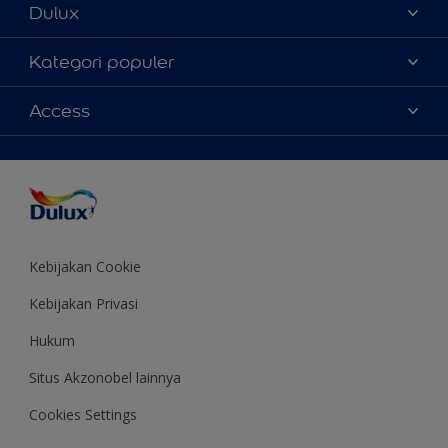
Dulux
Tentang Kami
Kategori populer
Contact us
Warna
Access
Temukan toko
Produk
Sitemap
Aksesibilitas
Inspirasi
Akurasi Warna
Saran Mendekorasi
Colour of the Year
Kebijakan Cookie
Kebijakan Privasi
Hukum
Situs Akzonobel lainnya
Cookies Settings