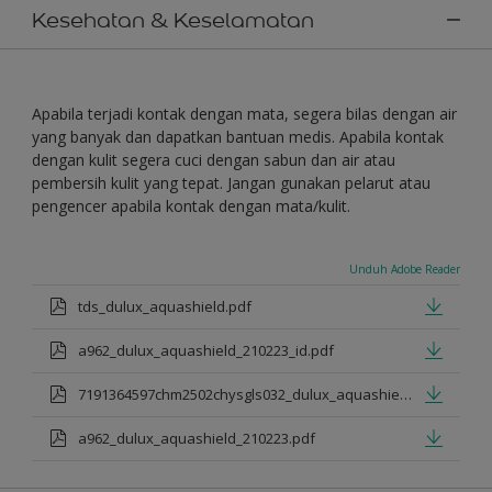
Kesehatan & Keselamatan
Apabila terjadi kontak dengan mata, segera bilas dengan air
yang banyak dan dapatkan bantuan medis. Apabila kontak
dengan kulit segera cuci dengan sabun dan air atau
pembersih kulit yang tepat. Jangan gunakan pelarut atau
pengencer apabila kontak dengan mata/kulit.
Unduh Adobe Reader
tds_dulux_aquashield.pdf
a962_dulux_aquashield_210223_id.pdf
7191364597chm2502chysgls032_dulux_aquashield.pdf
a962_dulux_aquashield_210223.pdf