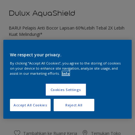
Dulux AquaShield
BARU! Pelapis Anti Bocor Lapisan 60%Lebih Tebal 2X Lebih
Kuat Melindungi*
Lake Blue
We respect your privacy.
Ubah Warna
By clicking “Accept All Cookies”, you agree to the storing of cookies
on your device to enhance site navigation, analyze site usage, and
Ukuran
assist in our marketing efforts.
Info
1 KG
4 KG
20 KG
Cookies Settings
Jumlah
Kalkulator cat
Accept All Cookies
Reject All
Hitung
Tambahkan ke Ruang Kerja
Temukan Toko