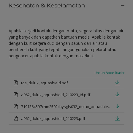
Kesehatan & Keselamatan
Apabila terjadi kontak dengan mata, segera bilas dengan air
yang banyak dan dapatkan bantuan medis. Apabila kontak
dengan kulit segera cuci dengan sabun dan air atau
pembersih kulit yang tepat. Jangan gunakan pelarut atau
pengencer apabila kontak dengan mata/kulit.
Unduh Adobe Reader
tds_dulux_aquashield.pdf
a962_dulux_aquashield_210223_id.pdf
7191364597chm2502chysgls032_dulux_aquashield.pdf
a962_dulux_aquashield_210223.pdf