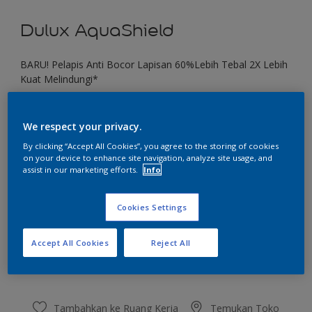
Dulux AquaShield
BARU! Pelapis Anti Bocor Lapisan 60%Lebih Tebal 2X Lebih
Kuat Melindungi*
Beauty Behaviour
We respect your privacy.
Ubah Warna
By clicking “Accept All Cookies”, you agree to the storing of cookies
on your device to enhance site navigation, analyze site usage, and
Ukuran
assist in our marketing efforts.
Info
1 KG
4 KG
20 KG
Cookies Settings
Jumlah
Kalkulator cat
Accept All Cookies
Reject All
Hitung
Tambahkan ke Ruang Kerja
Temukan Toko