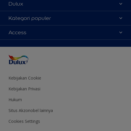
Dulux
Tentang Kami
Kategori populer
Contact us
Warna
Access
Temukan toko
Produk
Sitemap
Aksesibilitas
Inspirasi
Akurasi Warna
Saran Mendekorasi
Colour of the Year
Kebijakan Cookie
Kebijakan Privasi
Hukum
Situs Akzonobel lainnya
Cookies Settings