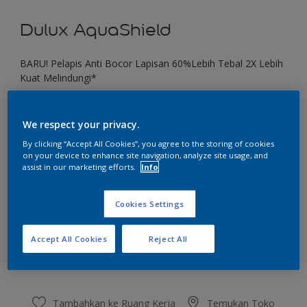
Dulux AquaShield
BARU! Pelapis Anti Bocor Lapisan 60%Lebih Tebal 2X Lebih
Kuat Melindungi*
Authentic Leather
We respect your privacy.
Ubah Warna
By clicking “Accept All Cookies”, you agree to the storing of cookies
on your device to enhance site navigation, analyze site usage, and
Ukuran
assist in our marketing efforts.
Info
1 KG
4 KG
20 KG
Cookies Settings
Jumlah
Kalkulator cat
Accept All Cookies
Reject All
Hitung
Tambahkan ke Ruang Kerja
Temukan Toko