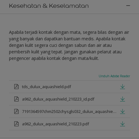
Kesehatan & Keselamatan
Apabila terjadi kontak dengan mata, segera bilas dengan air
yang banyak dan dapatkan bantuan medis. Apabila kontak
dengan kulit segera cuci dengan sabun dan air atau
pembersih kulit yang tepat. Jangan gunakan pelarut atau
pengencer apabila kontak dengan mata/kulit.
Unduh Adobe Reader
tds_dulux_aquashield.pdf
a962_dulux_aquashield_210223_id.pdf
7191364597chm2502chysgls032_dulux_aquashield.pdf
a962_dulux_aquashield_210223.pdf