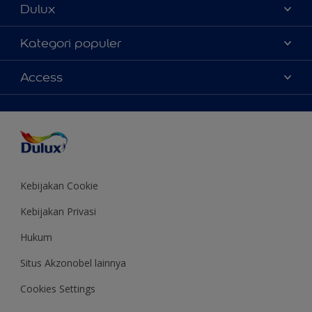
Dulux
Tentang Kami
Kategori populer
Contact us
Warna
Access
Temukan toko
Produk
Sitemap
Aksesibilitas
Inspirasi
Akurasi Warna
Saran Mendekorasi
Colour of the Year
Kebijakan Cookie
Kebijakan Privasi
Hukum
Situs Akzonobel lainnya
Cookies Settings