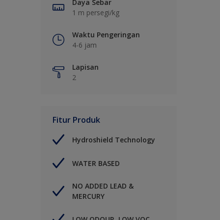
Daya Sebar
1 m persegi/kg
Waktu Pengeringan
4-6 jam
Lapisan
2
Fitur Produk
Hydroshield Technology
WATER BASED
NO ADDED LEAD &
MERCURY
LOW ODOUR, LOW VOC