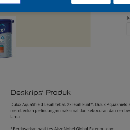
J
Deskripsi Produk
Dulux AquaShield Lebih tebal, 2x lebih kuat*. Dulux AquaShield a
memberikan perlindungan maksimal dari kebocoran dan rembesan 
lama.
*Berdasarkan hasil tes AkzoNobel Global Exterior team