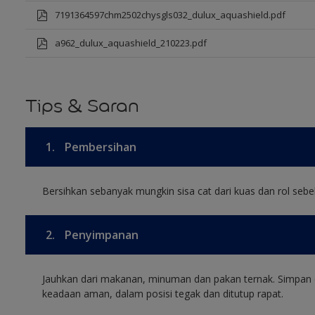
7191364597chm2502chysgls032_dulux_aquashield.pdf
a962_dulux_aquashield_210223.pdf
Tips & Saran
1.
Pembersihan
Bersihkan sebanyak mungkin sisa cat dari kuas dan rol sebel
2.
Penyimpanan
Jauhkan dari makanan, minuman dan pakan ternak. Simpan 
keadaan aman, dalam posisi tegak dan ditutup rapat.