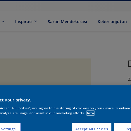
k
Inspirasi
Saran Mendekorasi
Keberlanjutan
B
L
ct your privacy.
 “Accept All Cookies”, you agree to the storing of cookies on your device to enhanc
analyze site usage, and assist in our marketing efforts.
Info
U
 Settings
Accept All Cookies
Rej