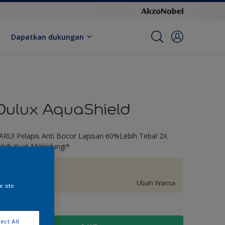
Dapatkan dukungan
Dulux AquaShield
ARU! Pelapis Anti Bocor Lapisan 60%Lebih Tebal 2X
ebih Kuat Melindungi*
Glowing Moon
Ubah Warna
e site
kuran
ect All