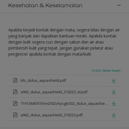
Kesehatan & Keselamatan
Apabila terjadi kontak dengan mata, segera bilas dengan air
yang banyak dan dapatkan bantuan medis. Apabila kontak
dengan kulit segera cuci dengan sabun dan air atau
pembersih kulit yang tepat. Jangan gunakan pelarut atau
pengencer apabila kontak dengan mata/kulit.
Unduh Adobe Reader
tds_dulux_aquashield.pdf
a962_dulux_aquashield_210223_id.pdf
7191364597chm2502chysgls032_dulux_aquashield.pdf
a962_dulux_aquashield_210223.pdf