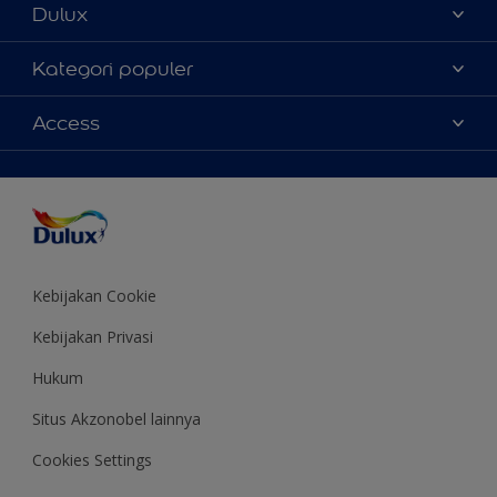
Dulux
Tentang Kami
Kategori populer
Contact us
Warna
Access
Temukan toko
Produk
Sitemap
Aksesibilitas
Inspirasi
Akurasi Warna
Saran Mendekorasi
Colour of the Year
Kebijakan Cookie
Kebijakan Privasi
Hukum
Situs Akzonobel lainnya
Cookies Settings