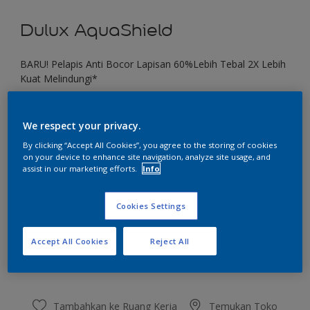
Dulux AquaShield
BARU! Pelapis Anti Bocor Lapisan 60%Lebih Tebal 2X Lebih
Kuat Melindungi*
Forest Flush
We respect your privacy.
Ubah Warna
By clicking “Accept All Cookies”, you agree to the storing of cookies
on your device to enhance site navigation, analyze site usage, and
Ukuran
assist in our marketing efforts.
Info
1 KG
4 KG
20 KG
Cookies Settings
Jumlah
Kalkulator cat
Accept All Cookies
Reject All
Hitung
Tambahkan ke Ruang Kerja
Temukan Toko