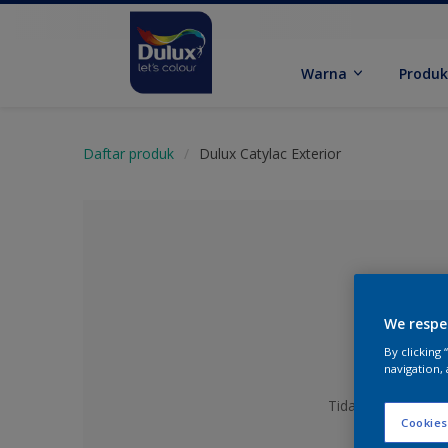
Warna
Produ
Daftar produk
Dulux Catylac Exterior
We respe
By clicking
navigation, 
Tidak Ada Warna y
Cookies