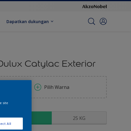
Dapatkan dukungan
Dulux Catylac Exterior
Pilih Warna
e site
kuran
5 KG
25 KG
ect All