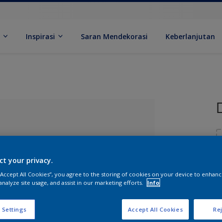
k
Inspirasi
Saran Mendekorasi
Keberlanjutan
ct your privacy.
 “Accept All Cookies”, you agree to the storing of cookies on your device to enhanc
U
analyze site usage, and assist in our marketing efforts.
Info
ang Dipilih
 Settings
Accept All Cookies
Rej