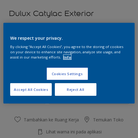
Dulux Catylac Exterior
Spheric Beige
We respect your privacy.
Ubah Warna
By clicking “Accept All Cookies”, you agree to the storing of cookies
on your device to enhance site navigation, analyze site usage, and
Ukuran
assist in our marketing efforts.
Info
5 KG
25 KG
Cookies Settings
Jumlah
Kalkulator cat
Accept All Cookies
Reject All
Hitung
Tambahkan ke Ruang Kerja
Temukan Toko
Lihat warna ini pada aplikasi