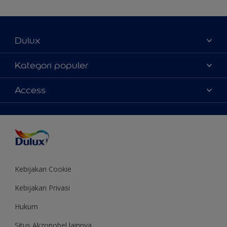
Dulux
Tentang Kami
Kategori populer
Contact us
Warna
Access
Temukan toko
Produk
Sitemap
Aksesibilitas
Inspirasi
Akurasi Warna
Saran Mendekorasi
Colour of the Year
Kebijakan Cookie
Kebijakan Privasi
Hukum
Situs Akzonobel lainnya