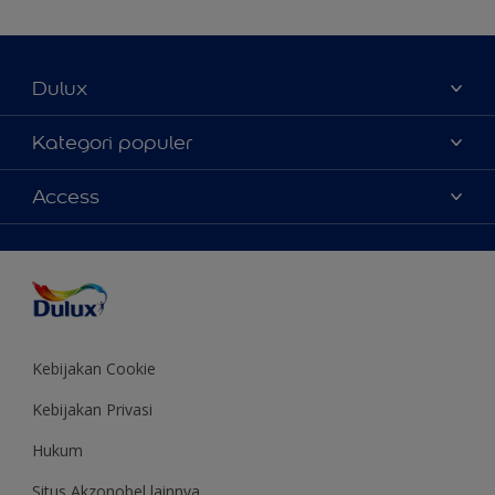
Dulux
Tentang Kami
Kategori populer
Contact us
Warna
Access
Temukan toko
Produk
Sitemap
Aksesibilitas
Inspirasi
Akurasi Warna
Saran Mendekorasi
Colour of the Year
Kebijakan Cookie
Kebijakan Privasi
Hukum
Situs Akzonobel lainnya