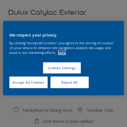
Dulux Catylac Exterior
Syrup Hint
We respect your privacy.
Ubah Warna
By clicking “Accept All Cookies”, you agree to the storing of cookies
on your device to enhance site navigation, analyze site usage, and
Ukuran
assist in our marketing efforts.
Info
5 KG
25 KG
Cookies Settings
Jumlah
Kalkulator cat
Accept All Cookies
Reject All
Hitung
Tambahkan ke Ruang Kerja
Temukan Toko
Lihat warna ini pada aplikasi