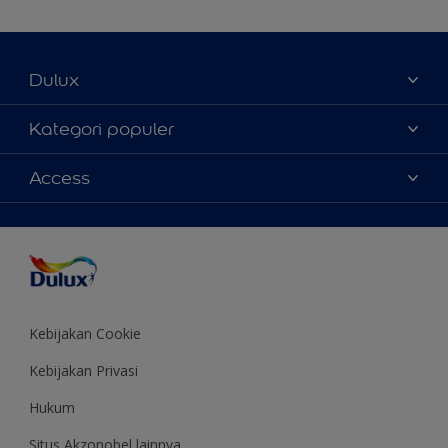
Dulux
Tentang Kami
Kategori populer
Contact us
Warna
Access
Temukan toko
Produk
Sitemap
Aksesibilitas
Inspirasi
Akurasi Warna
Saran Mendekorasi
Colour of the Year
Kebijakan Cookie
Kebijakan Privasi
Hukum
Situs Akzonobel lainnya