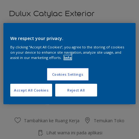
Dulux Catylac Exterior
Pecan Tree
We respect your privacy.
Ubah Warna
By clicking “Accept All Cookies”, you agree to the storing of cookies
on your device to enhance site navigation, analyze site usage, and
Ukuran
assist in our marketing efforts.
Info
5 KG
25 KG
Cookies Settings
Jumlah
Kalkulator cat
Accept All Cookies
Reject All
Hitung
Tambahkan ke Ruang Kerja
Temukan Toko
Lihat warna ini pada aplikasi