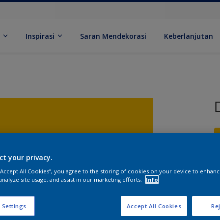
k
Inspirasi
Saran Mendekorasi
Keberlanjutan
ct your privacy.
 “Accept All Cookies”, you agree to the storing of cookies on your device to enhanc
U
analyze site usage, and assist in our marketing efforts.
Info
 Settings
Accept All Cookies
Rej