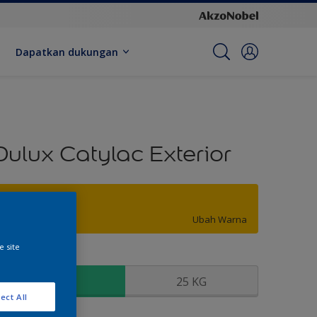
Dapatkan dukungan
Dulux Catylac Exterior
Omega Yellow
Ubah Warna
e site
kuran
5 KG
25 KG
ect All