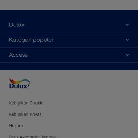
Dulux
Tentang Kami
Kategori populer
Contact us
Warna
Access
Temukan toko
Produk
Sitemap
Aksesibilitas
Inspirasi
Akurasi Warna
Saran Mendekorasi
Colour of the Year
Kebijakan Cookie
Kebijakan Privasi
Hukum
Situs Akzonobel lainnya