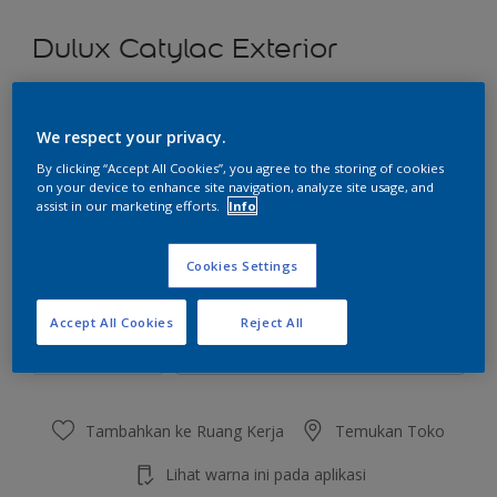
Dulux Catylac Exterior
Waterfront
We respect your privacy.
Ubah Warna
By clicking “Accept All Cookies”, you agree to the storing of cookies
on your device to enhance site navigation, analyze site usage, and
Ukuran
assist in our marketing efforts.
Info
5 KG
25 KG
Cookies Settings
Jumlah
Kalkulator cat
Accept All Cookies
Reject All
Hitung
Tambahkan ke Ruang Kerja
Temukan Toko
Lihat warna ini pada aplikasi