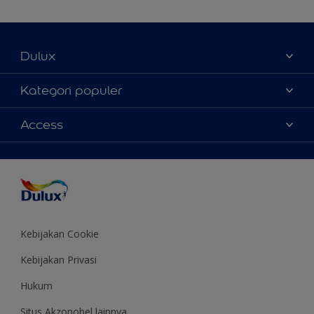
Dulux
Tentang Kami
Kategori populer
Contact us
Warna
Access
Temukan toko
Produk
Sitemap
Aksesibilitas
Inspirasi
Akurasi Warna
Saran Mendekorasi
Colour of the Year
Kebijakan Cookie
Kebijakan Privasi
Hukum
Situs Akzonobel lainnya