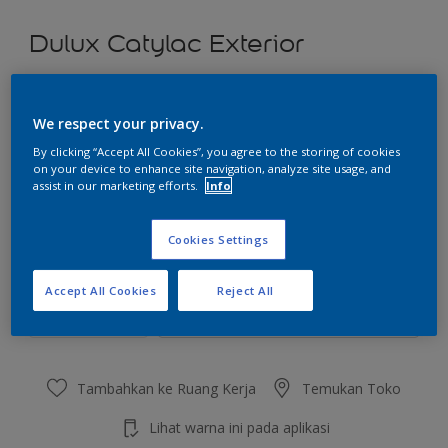
Dulux Catylac Exterior
Whisper Daylight
We respect your privacy.
Ubah Warna
By clicking “Accept All Cookies”, you agree to the storing of cookies
on your device to enhance site navigation, analyze site usage, and
Ukuran
assist in our marketing efforts.
Info
5 KG
25 KG
Cookies Settings
Jumlah
Kalkulator cat
Accept All Cookies
Reject All
Hitung
Tambahkan ke Ruang Kerja
Temukan Toko
Lihat warna ini pada aplikasi