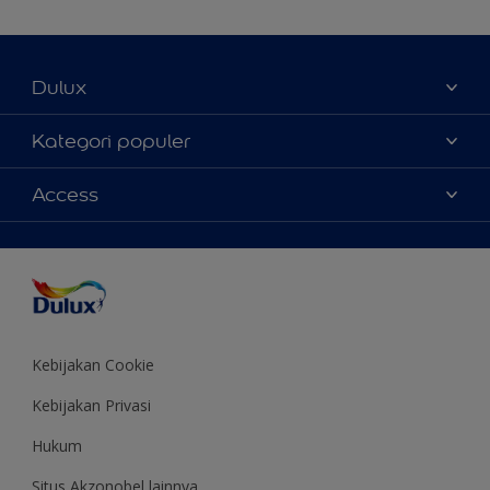
Dulux
Tentang Kami
Kategori populer
Contact us
Warna
Access
Temukan toko
Produk
Sitemap
Aksesibilitas
Inspirasi
Akurasi Warna
Saran Mendekorasi
Colour of the Year
Kebijakan Cookie
Kebijakan Privasi
Hukum
Situs Akzonobel lainnya