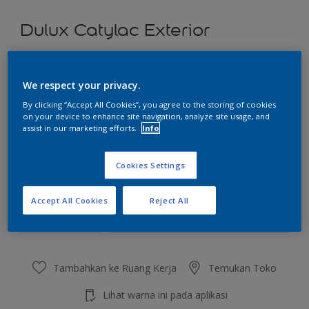
Dulux Catylac Exterior
Muffin
We respect your privacy.
Ubah Warna
By clicking “Accept All Cookies”, you agree to the storing of cookies
on your device to enhance site navigation, analyze site usage, and
Ukuran
assist in our marketing efforts.
Info
5 KG
25 KG
Cookies Settings
Jumlah
Kalkulator cat
Accept All Cookies
Reject All
Hitung
Tambahkan ke Ruang Kerja
Temukan Toko
Lihat warna ini pada aplikasi