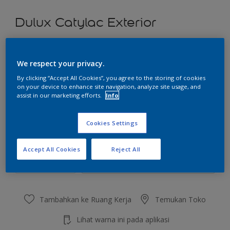
Dulux Catylac Exterior
Iced Earth
We respect your privacy.
Ubah Warna
By clicking “Accept All Cookies”, you agree to the storing of cookies
on your device to enhance site navigation, analyze site usage, and
Ukuran
assist in our marketing efforts.
Info
5 KG
25 KG
Cookies Settings
Jumlah
Kalkulator cat
Accept All Cookies
Reject All
Hitung
Tambahkan ke Ruang Kerja
Temukan Toko
Lihat warna ini pada aplikasi