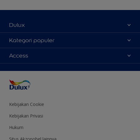
Dulux
Tentang Kami
Kategori populer
Contact us
Warna
Access
Temukan toko
Produk
Sitemap
Aksesibilitas
Inspirasi
Akurasi Warna
Saran Mendekorasi
Colour of the Year
Kebijakan Cookie
Kebijakan Privasi
Hukum
Situs Akzonobel lainnya