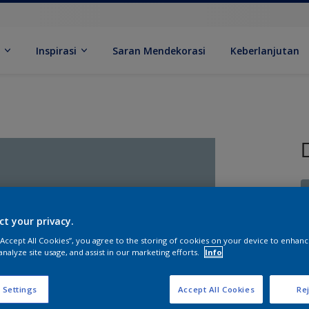
k
Inspirasi
Saran Mendekorasi
Keberlanjutan
ct your privacy.
 “Accept All Cookies”, you agree to the storing of cookies on your device to enhanc
U
analyze site usage, and assist in our marketing efforts.
Info
 Settings
Accept All Cookies
Rej