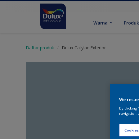
Warna
Produ
Daftar produk
Dulux Catylac Exterior
We respe
By clicking
navigation, 
Cookies