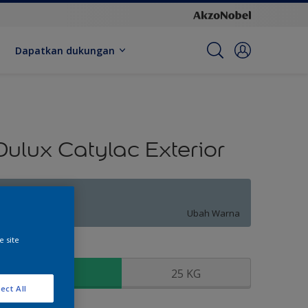
Dapatkan dukungan
Dulux Catylac Exterior
Lunenburg
Ubah Warna
e site
kuran
5 KG
25 KG
ect All