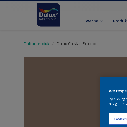
Warna
Produ
Daftar produk
Dulux Catylac Exterior
We respe
By clicking
navigation, 
Cookies