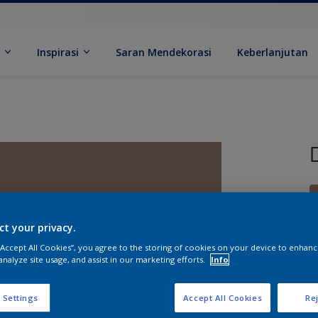
k
Inspirasi
Saran Mendekorasi
Keberlanjutan
ct your privacy.
 “Accept All Cookies”, you agree to the storing of cookies on your device to enhanc
U
analyze site usage, and assist in our marketing efforts.
Info
 Settings
Accept All Cookies
Rej