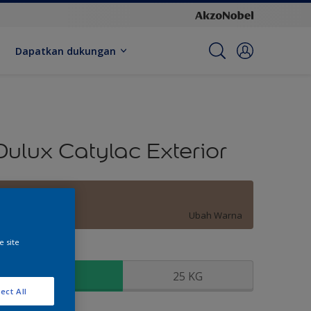
Dapatkan dukungan
Dulux Catylac Exterior
Sweetwood
Ubah Warna
e site
kuran
5 KG
25 KG
ect All