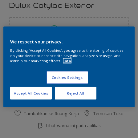
Dulux Catylac Exterior
Pilih Warna
We respect your privacy.
By clicking “Accept All Cookies”, you agree to the storing of cookies
Ukuran
on your device to enhance site navigation, analyze site usage, and
5 KG
25 KG
assist in our marketing efforts.
Info
Cookies Settings
Jumlah
Kalkulator cat
Hitung
Accept All Cookies
Reject All
Tambahkan ke Ruang Kerja
Temukan Toko
Lihat warna ini pada aplikasi