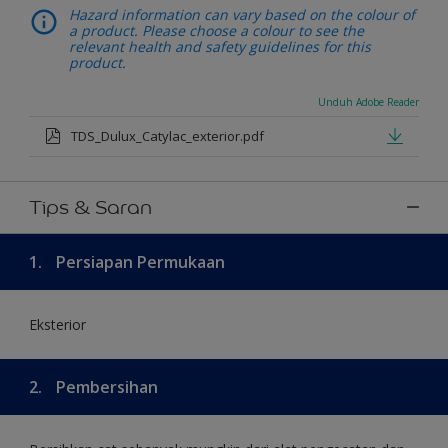
Hazard information can vary based on the colour of
a product. Please choose a colour to see the
relevant health and safety guidelines for this
product.
Unduh Adobe Reader
TDS_Dulux_Catylac_exterior.pdf
Tips & Saran
1.
Persiapan Permukaan
Eksterior
2.
Pembersihan