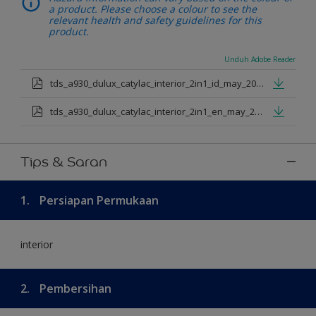
a product. Please choose a colour to see the
relevant health and safety guidelines for this
product.
Unduh Adobe Reader
tds_a930_dulux_catylac_interior_2in1_id_may_2025.pdf
tds_a930_dulux_catylac_interior_2in1_en_may_2025.pdf
Tips & Saran
1.
Persiapan Permukaan
interior
2.
Pembersihan