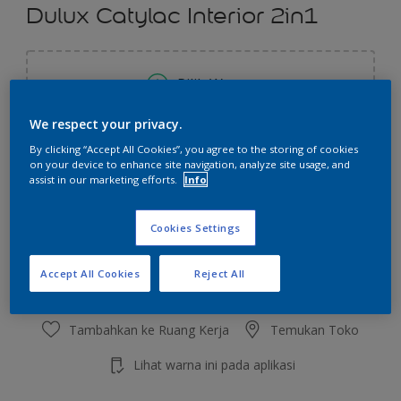
Dulux Catylac Interior 2in1
Pilih Warna
We respect your privacy.
Ukuran
By clicking “Accept All Cookies”, you agree to the storing of cookies
on your device to enhance site navigation, analyze site usage, and
5 KG
25 KG
assist in our marketing efforts.
Info
Jumlah
Kalkulator cat
Cookies Settings
Hitung
Accept All Cookies
Reject All
Tambahkan ke Ruang Kerja
Temukan Toko
Lihat warna ini pada aplikasi